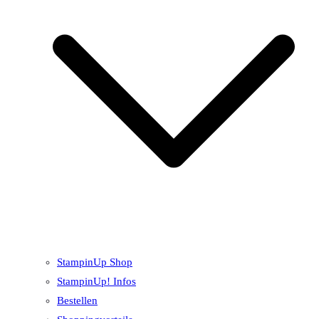
StampinUp Shop
StampinUp! Infos
Bestellen