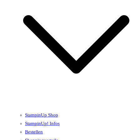
StampinUp Shop
StampinUp! Infos
Bestellen