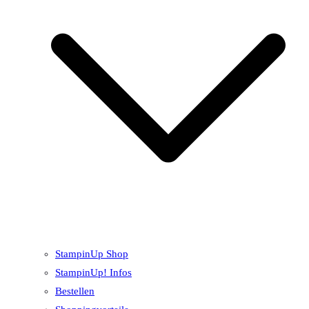
StampinUp Shop
StampinUp! Infos
Bestellen