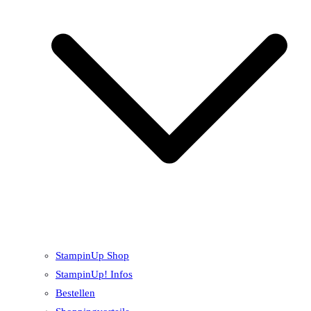
StampinUp Shop
StampinUp! Infos
Bestellen