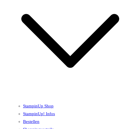
StampinUp Shop
StampinUp! Infos
Bestellen