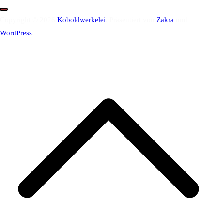
Copyright © 2026
Koboldwerkelei
. Präsentiert von
Zakra
und
WordPress
.