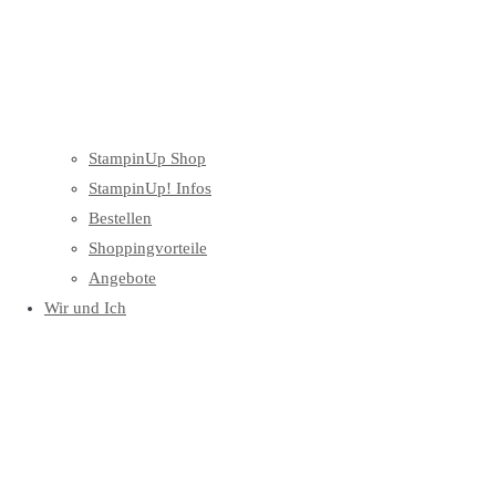
StampinUp Shop
StampinUp! Infos
Bestellen
Shoppingvorteile
Angebote
Wir und Ich