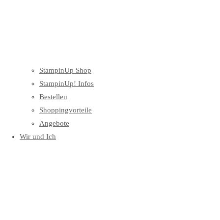
StampinUp Shop
StampinUp! Infos
Bestellen
Shoppingvorteile
Angebote
Wir und Ich