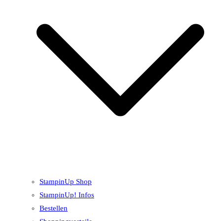
StampinUp Shop
StampinUp! Infos
Bestellen