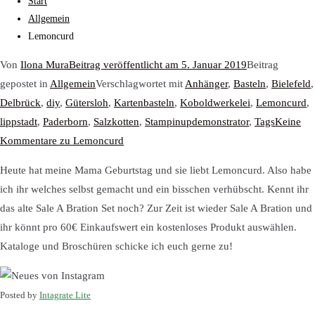
Start
Allgemein
Lemoncurd
Von
Ilona Mura
Beitrag veröffentlicht am
5. Januar 2019
Beitrag
gepostet in
Allgemein
Verschlagwortet mit
Anhänger
,
Basteln
,
Bielefeld
,
Delbrück
,
diy
,
Gütersloh
,
Kartenbasteln
,
Koboldwerkelei
,
Lemoncurd
,
lippstadt
,
Paderborn
,
Salzkotten
,
Stampinupdemonstrator
,
Tags
Keine
Kommentare
zu Lemoncurd
Heute hat meine Mama Geburtstag und sie liebt Lemoncurd. Also habe
ich ihr welches selbst gemacht und ein bisschen verhübscht. Kennt ihr
das alte Sale A Bration Set noch? Zur Zeit ist wieder Sale A Bration und
ihr könnt pro 60€ Einkaufswert ein kostenloses Produkt auswählen.
Kataloge und Broschüren schicke ich euch gerne zu!
Posted by
Intagrate Lite