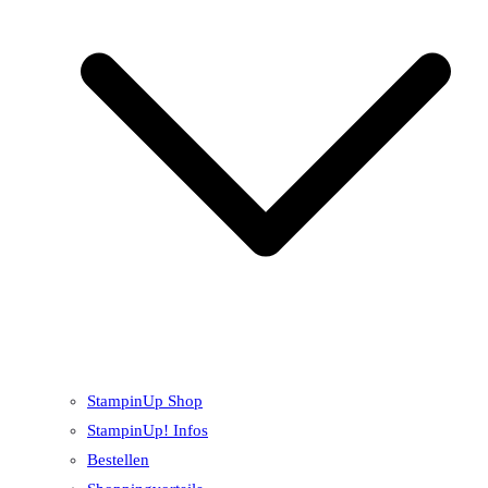
StampinUp Shop
StampinUp! Infos
Bestellen