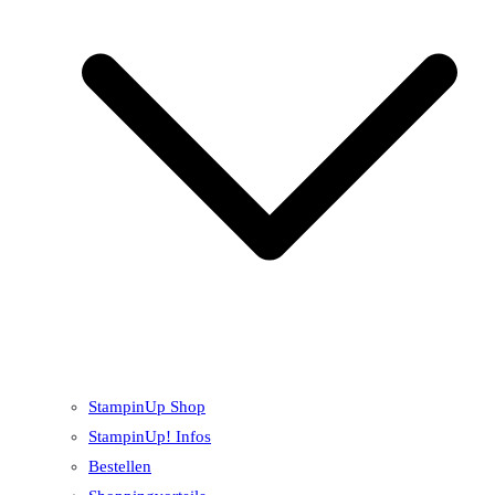
StampinUp Shop
StampinUp! Infos
Bestellen