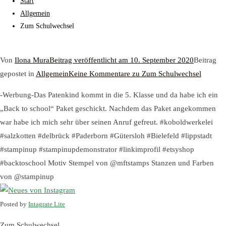
Start
Allgemein
Zum Schulwechsel
Von
Ilona Mura
Beitrag veröffentlicht am
10. September 2020
Beitrag
gepostet in
Allgemein
Keine Kommentare
zu Zum Schulwechsel
-Werbung-Das Patenkind kommt in die 5. Klasse und da habe ich ein
„Back to school“ Paket geschickt. Nachdem das Paket angekommen
war habe ich mich sehr über seinen Anruf gefreut. #koboldwerkelei
#salzkotten #delbrück #Paderborn #Gütersloh #Bielefeld #lippstadt
#stampinup #stampinupdemonstrator #linkimprofil #etsyshop
#backtoschool Motiv Stempel von @mftstamps Stanzen und Farben
von @stampinup
Posted by
Intagrate Lite
Zum Schulwechsel