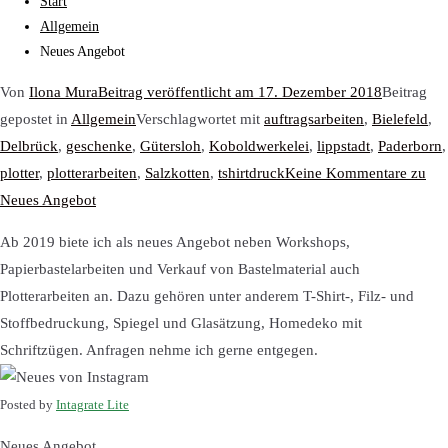
Start
Allgemein
Neues Angebot
Von
Ilona Mura
Beitrag veröffentlicht am
17. Dezember 2018
Beitrag
gepostet in
Allgemein
Verschlagwortet mit
auftragsarbeiten
,
Bielefeld
,
Delbrück
,
geschenke
,
Gütersloh
,
Koboldwerkelei
,
lippstadt
,
Paderborn
,
plotter
,
plotterarbeiten
,
Salzkotten
,
tshirtdruck
Keine Kommentare
zu
Neues Angebot
Ab 2019 biete ich als neues Angebot neben Workshops,
Papierbastelarbeiten und Verkauf von Bastelmaterial auch
Plotterarbeiten an. Dazu gehören unter anderem T-Shirt-, Filz- und
Stoffbedruckung, Spiegel und Glasätzung, Homedeko mit
Schriftzügen. Anfragen nehme ich gerne entgegen.
Posted by
Intagrate Lite
Neues Angebot