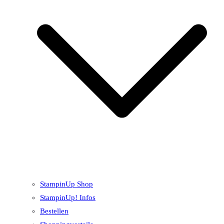
StampinUp Shop
StampinUp! Infos
Bestellen