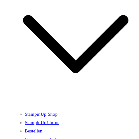
StampinUp Shop
StampinUp! Infos
Bestellen