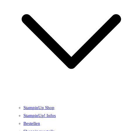
StampinUp Shop
StampinUp! Infos
Bestellen