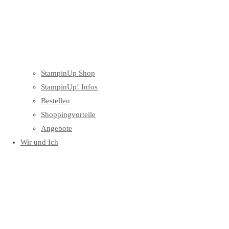
StampinUp Shop
StampinUp! Infos
Bestellen
Shoppingvorteile
Angebote
Wir und Ich