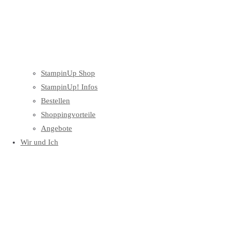
StampinUp Shop
StampinUp! Infos
Bestellen
Shoppingvorteile
Angebote
Wir und Ich