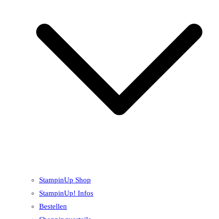
StampinUp Shop
StampinUp! Infos
Bestellen