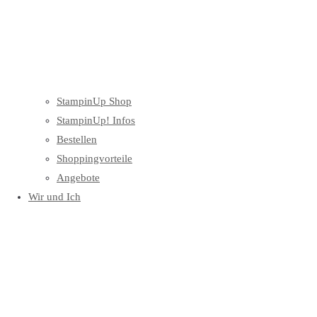
StampinUp Shop
StampinUp! Infos
Bestellen
Shoppingvorteile
Angebote
Wir und Ich