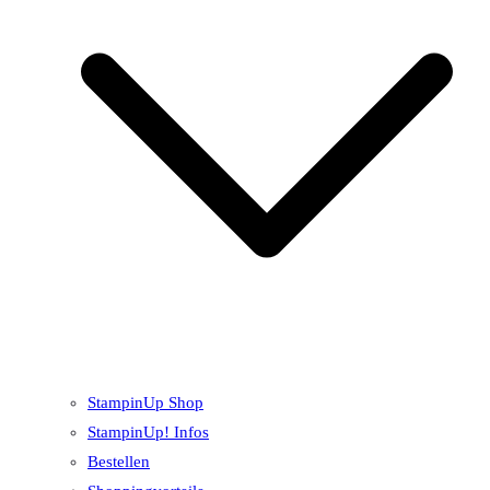
StampinUp Shop
StampinUp! Infos
Bestellen