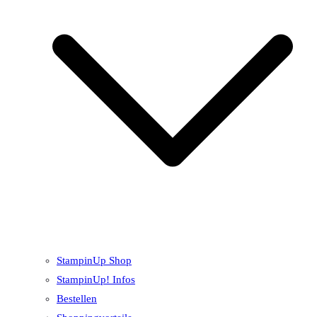
StampinUp Shop
StampinUp! Infos
Bestellen