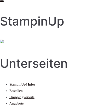
StampinUp
Unterseiten
StampinUp! Infos
Bestellen
Shoppingvorteile
Angebote