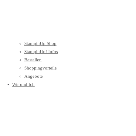
StampinUp Shop
StampinUp! Infos
Bestellen
Shoppingvorteile
Angebote
Wir und Ich