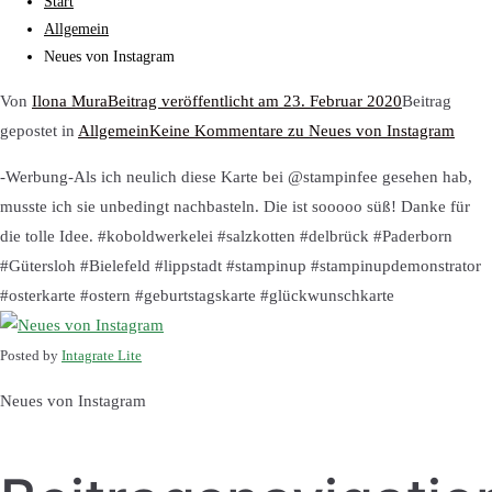
Start
Allgemein
Neues von Instagram
Von
Ilona Mura
Beitrag veröffentlicht am
23. Februar 2020
Beitrag
gepostet in
Allgemein
Keine Kommentare
zu Neues von Instagram
-Werbung-Als ich neulich diese Karte bei @stampinfee gesehen hab,
musste ich sie unbedingt nachbasteln. Die ist sooooo süß! Danke für
die tolle Idee. #koboldwerkelei #salzkotten #delbrück #Paderborn
#Gütersloh #Bielefeld #lippstadt #stampinup #stampinupdemonstrator
#osterkarte #ostern #geburtstagskarte #glückwunschkarte
Posted by
Intagrate Lite
Neues von Instagram