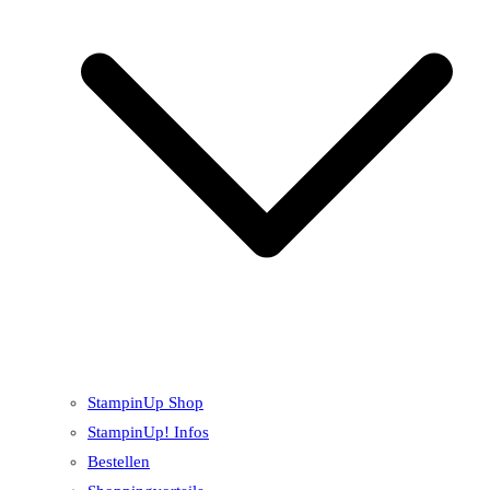
StampinUp Shop
StampinUp! Infos
Bestellen