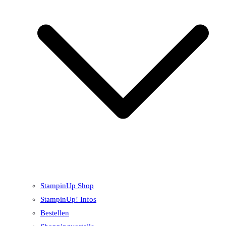
StampinUp Shop
StampinUp! Infos
Bestellen