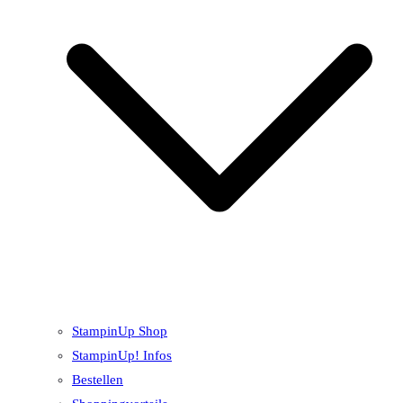
StampinUp Shop
StampinUp! Infos
Bestellen