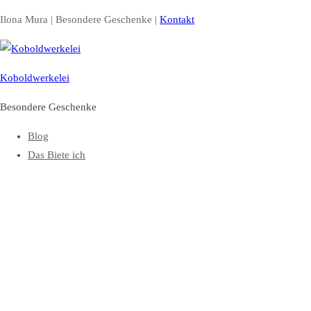
Zum
Ilona Mura | Besondere Geschenke |
Kontakt
Inhalt
springen
Koboldwerkelei
Besondere Geschenke
Blog
Das Biete ich