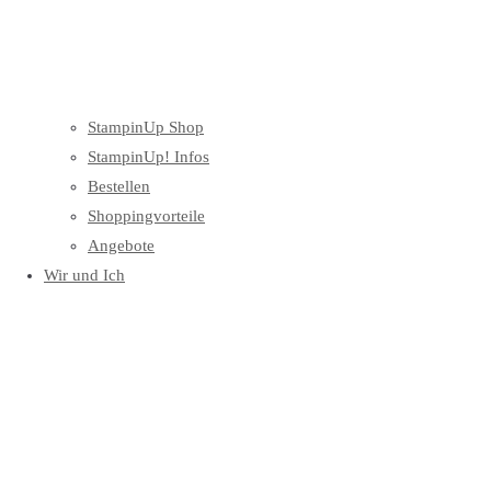
StampinUp Shop
StampinUp! Infos
Bestellen
Shoppingvorteile
Angebote
Wir und Ich