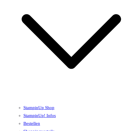
StampinUp Shop
StampinUp! Infos
Bestellen