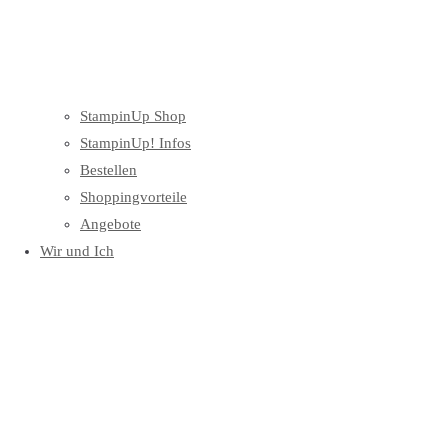
StampinUp Shop
StampinUp! Infos
Bestellen
Shoppingvorteile
Angebote
Wir und Ich