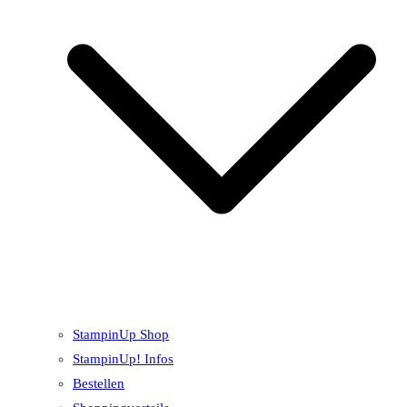
StampinUp Shop
StampinUp! Infos
Bestellen