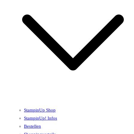
StampinUp Shop
StampinUp! Infos
Bestellen