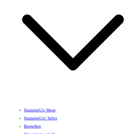
StampinUp Shop
StampinUp! Infos
Bestellen