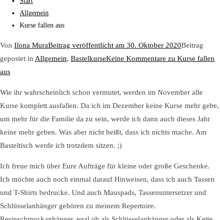
Start
Allgemein
Kurse fallen aus
Von
Ilona Mura
Beitrag veröffentlicht am
30. Oktober 2020
Beitrag
gepostet in
Allgemein
,
Bastelkurse
Keine Kommentare
zu Kurse fallen
aus
Wie ihr wahrscheinlich schon vermutet, werden im November alle
Kurse komplett ausfallen. Da ich im Dezember keine Kurse mehr gebe,
um mehr für die Familie da zu sein, werde ich dann auch dieses Jahr
keine mehr geben. Was aber nicht heißt, dass ich nichts mache. Am
Basteltisch werde ich trotzdem sitzen. ;)
Ich freue mich über Eure Aufträge für kleine oder große Geschenke.
Ich möchte auch noch einmal darauf Hinweisen, dass ich auch Tassen
und T-Shirts bedrucke. Und auch Mauspads, Tassenuntersetzer und
Schlüsselanhänger gehören zu meinem Repertoire.
Resinschmuckanhänger, egal ob als Schlüsselanhänger oder als Kette