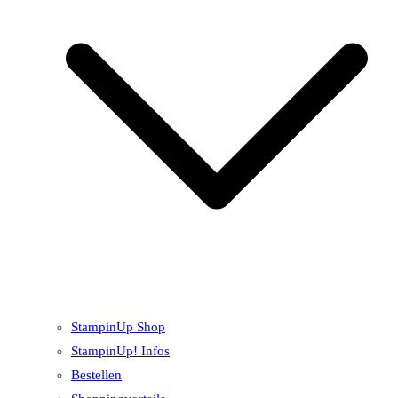
StampinUp Shop
StampinUp! Infos
Bestellen