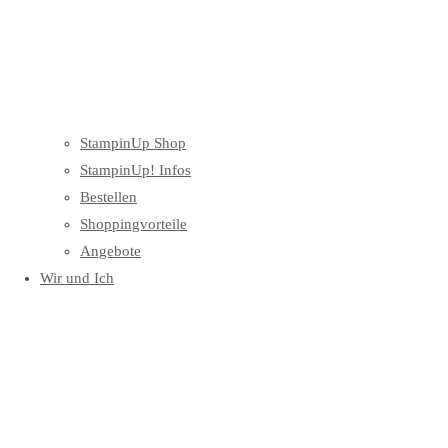
StampinUp Shop
StampinUp! Infos
Bestellen
Shoppingvorteile
Angebote
Wir und Ich