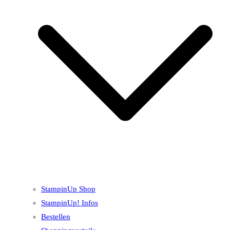
StampinUp Shop
StampinUp! Infos
Bestellen