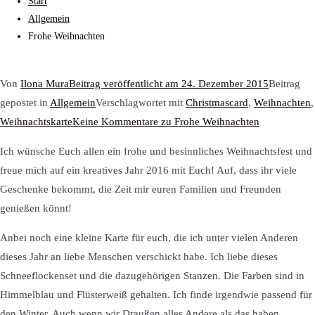
Start
Allgemein
Frohe Weihnachten
Von
Ilona Mura
Beitrag veröffentlicht am
24. Dezember 2015
Beitrag
gepostet in
Allgemein
Verschlagwortet mit
Christmascard
,
Weihnachten
,
Weihnachtskarte
Keine Kommentare
zu Frohe Weihnachten
Ich wünsche Euch allen ein frohe und besinnliches Weihnachtsfest und
freue mich auf ein kreatives Jahr 2016 mit Euch! Auf, dass ihr viele
Geschenke bekommt, die Zeit mir euren Familien und Freunden
genießen könnt!
Anbei noch eine kleine Karte für euch, die ich unter vielen Anderen
dieses Jahr an liebe Menschen verschickt habe. Ich liebe dieses
Schneeflockenset und die dazugehörigen Stanzen. Die Farben sind in
Himmelblau und Flüsterweiß gehalten. Ich finde irgendwie passend für
den Winter. Auch wenn wir Draußen alles Andere als das haben.