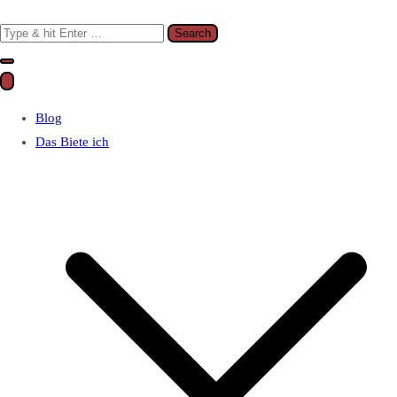
Search
for:
Blog
Das Biete ich