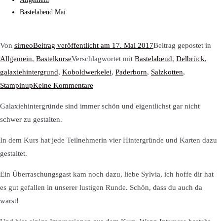
Bastelabend Mai
Von
sirneo
Beitrag veröffentlicht am
17. Mai 2017
Beitrag gepostet in
Allgemein
,
Bastelkurse
Verschlagwortet mit
Bastelabend
,
Delbrück
,
galaxiehintergrund
,
Koboldwerkelei
,
Paderborn
,
Salzkotten
,
zu
Stampinup
Keine Kommentare
Bastelabend
Galaxiehintergründe sind immer schön und eigentlichst gar nicht
Mai
schwer zu gestalten.
In dem Kurs hat jede Teilnehmerin vier Hintergründe und Karten dazu
gestaltet.
Ein Überraschungsgast kam noch dazu, liebe Sylvia, ich hoffe dir hat
es gut gefallen in unserer lustigen Runde. Schön, dass du auch da
warst!