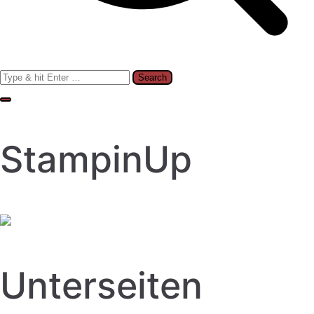
Search
for:
StampinUp
Unterseiten